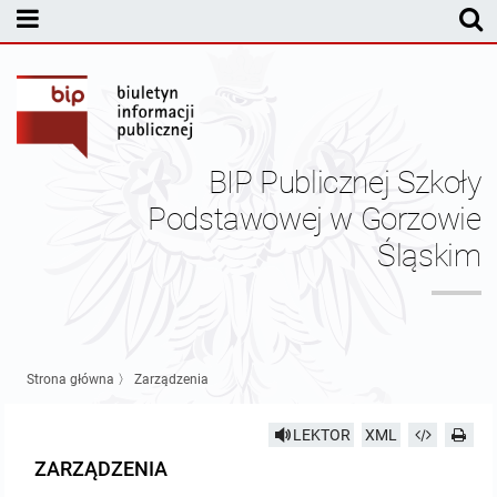
MENU PODMIOTOWE
Dyrekcja
Statut PSP w Gorzowie Śląskim
BIP Publicznej Szkoły
Sprawozdania finansowe
Podstawowej w Gorzowie
Śląskim
Pracownicy
Kontrole
Nabór pracowników
Strona główna
〉
Zarządzenia
Pozostałe dokumenty
LEKTOR
XML
ZARZĄDZENIA
Kontakt