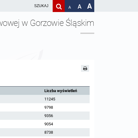
A
A
A
awowej w Gorzowie Śląskim
Liczba wyświetleń
11245
9798
9356
9054
8738