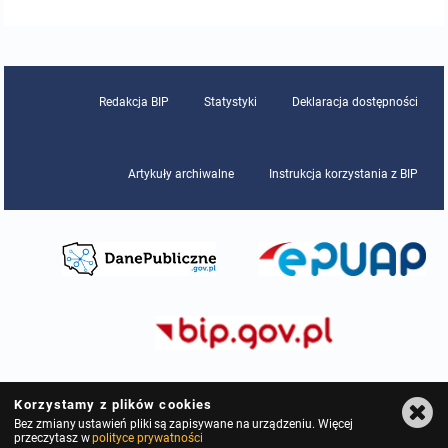
Zestaw programów i podręczniki
Plany pracy
Redakcja BIP
Statystyki
Deklaracja dostępności
Wewnątrzszkolne zasady oceniania
Artykuły archiwalne
Instrukcja korzystania z BIP
Zasady naboru
Zamówienia publiczne
Plan postępowań o udzielenie zamówień
Kontrole
Rejestry, ewidencje, archiwa
Korzystamy z plików cookies
Bez zmiany ustawień pliki są zapisywane na urządzeniu. Więcej
przeczytasz w
polityce prywatności