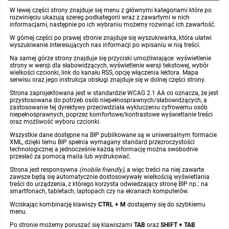
W lewej części strony znajduje się menu z głównymi kategoriami które po
Dane redakcyjne
rozwinięciu ukazują szereg podkategorii wraz z zawartymi w nich
informacjami, następnie po ich wybraniu możemy rozwinąć ich zawartość.
W górnej części po prawej stronie znajduje się wyszukiwarka, która ułatwi
Dane osobowe
wyszukiwanie interesujących nas informacji po wpisaniu w nią treści.
Na samej górze strony znajduje się przyciski umożliwiające: wyświetlenie
strony w wersji dla słabowidzących, wyświetlenie wersji tekstowej, wybór
MENU PRZEDMIOTOWE
wielkości czcionki, link do kanału RSS, opcję włączenia lektora. Mapa
serwisu oraz jego instrukcja obsługi znajduje się w dolnej części strony.
Strona zaprojektowana jest w standardzie WCAG 2.1 AA co oznacza, że jest
Nabór pracowników
przystosowana do potrzeb osób niepełnosprawnych/słabowidzących, a
zastosowanie tej dyrektywy przeciwdziała wykluczeniu cyfrowemu osób
niepełnosprawnych, poprzez komfortowe/kontrastowe wyświetlanie treści
Tryb działania
oraz możliwość wyboru czcionki.
Wszystkie dane dostępne na BIP publikowane są w uniwersalnym formacie
XML, dzięki temu BIP spełnia wymagany standard przezroczystości
Język mniejszości narodowej.
technologicznej a jednocześnie każdą informację można swobodnie
przesłać za pomocą maila lub wydrukować.
Strona jest responsywna
(mobile friendly),
a więc treści na niej zawarte
Uchwały
zawsze będą się automatycznie dostosowywały wielkością wyświetlania
treści do urządzenia, z którego korzysta odwiedzający stronę BIP np.: na
smartfonach, tabletach, laptopach czy na ekranach komputerów.
Zarządzenia
Wciskając kombinację klawiszy
CTRL + M
dostajemy się do szybkiemu
menu.
Sposób załatwiania spraw
Po stronie możemy poruszać się klawiszami
TAB
oraz
SHIFT + TAB