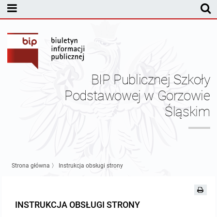
MENU PODMIOTOWE
Dyrekcja
Statut PSP w Gorzowie Śląskim
BIP Publicznej Szkoły
Sprawozdania finansowe
Podstawowej w Gorzowie
Śląskim
Pracownicy
Kontrole
Nabór pracowników
Strona główna
〉
Instrukcja obsługi strony
Pozostałe dokumenty
INSTRUKCJA OBSŁUGI STRONY
Kontakt