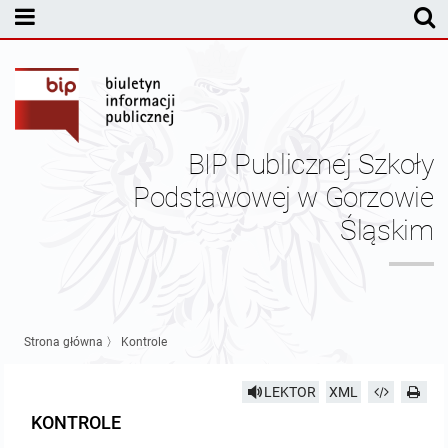
MENU PODMIOTOWE
Dyrekcja
Statut PSP w Gorzowie Śląskim
BIP Publicznej Szkoły
Sprawozdania finansowe
Podstawowej w Gorzowie
Śląskim
Pracownicy
Kontrole
Nabór pracowników
Strona główna
〉
Kontrole
Pozostałe dokumenty
LEKTOR
XML
KONTROLE
Kontakt