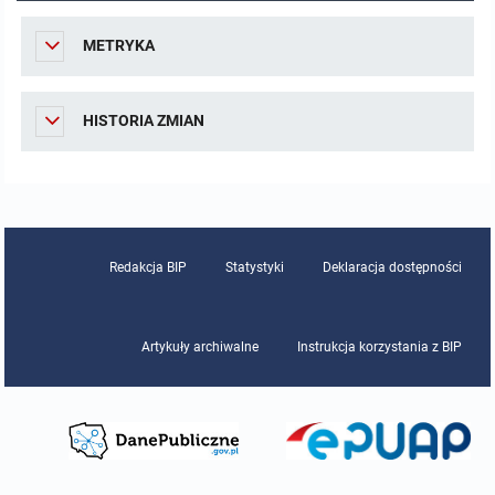
Dane redakcyjne
METRYKA
Dane osobowe
HISTORIA ZMIAN
MENU PRZEDMIOTOWE
Nabór pracowników
Tryb działania
Redakcja BIP
Statystyki
Deklaracja dostępności
Język mniejszości narodowej.
Artykuły archiwalne
Instrukcja korzystania z BIP
Uchwały
Zarządzenia
Sposób załatwiania spraw