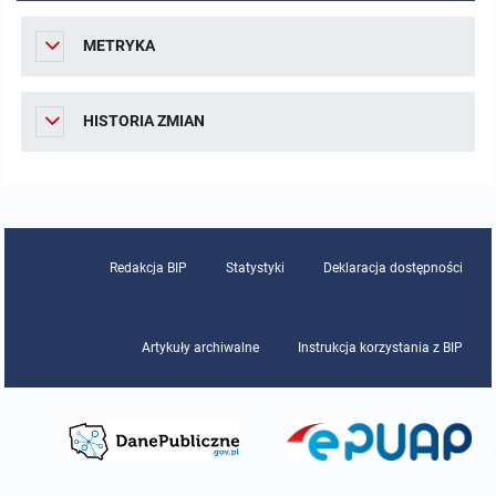
Dane redakcyjne
METRYKA
Dane osobowe
HISTORIA ZMIAN
MENU PRZEDMIOTOWE
Nabór pracowników
Tryb działania
Redakcja BIP
Statystyki
Deklaracja dostępności
Język mniejszości narodowej.
Artykuły archiwalne
Instrukcja korzystania z BIP
Uchwały
Zarządzenia
Sposób załatwiania spraw