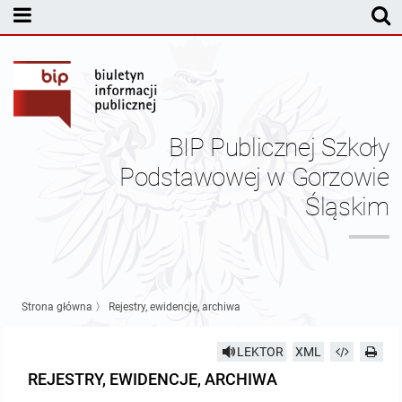
MENU PODMIOTOWE
Dyrekcja
Statut PSP w Gorzowie Śląskim
BIP Publicznej Szkoły
Sprawozdania finansowe
Podstawowej w Gorzowie
Śląskim
Pracownicy
Kontrole
Nabór pracowników
Strona główna
〉
Rejestry, ewidencje, archiwa
Pozostałe dokumenty
LEKTOR
XML
REJESTRY, EWIDENCJE, ARCHIWA
Kontakt