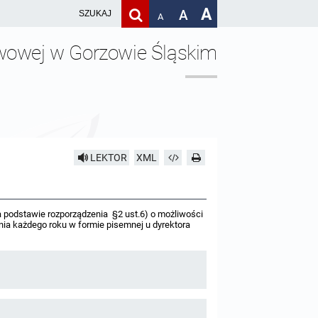
A
A
A
awowej w Gorzowie Śląskim
LEKTOR
XML
 podstawie rozporządzenia §2 ust.6) o możliwości
śnia każdego roku w formie pisemnej u dyrektora